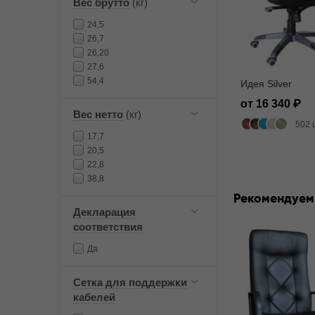
Вес брутто
(кг)
24,5
26,7
26,20
27,6
54,4
Идея Silver
от 16 340
Вес нетто
(кг)
502 
17,7
20,5
22,8
38,8
Рекомендуем
Декларация
соответствия
Да
Сетка для поддержки
кабелей