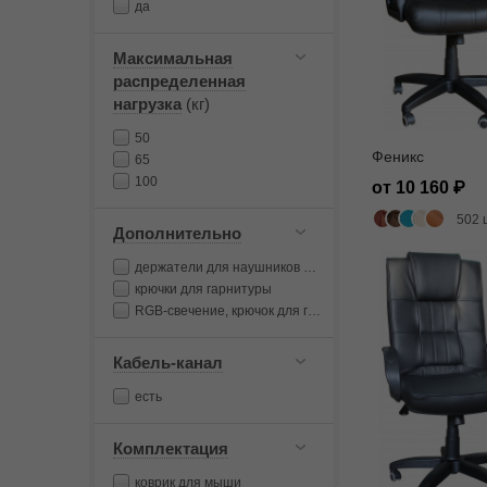
да
Максимальная
распределенная
нагрузка
(кг)
50
Феникс
65
100
от 10 160
502 
Дополнительно
держатели для наушников и чашки, LED-подсветка
крючки для гарнитуры
RGB-свечение, крючок для гарнитуры, подстаканник
Кабель-канал
есть
Комплектация
коврик для мыши