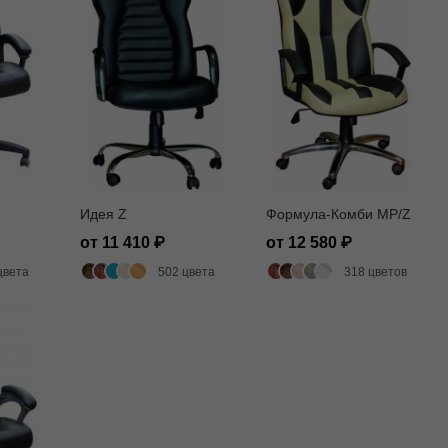
Идея Z
Формула-Комби MP/Z
от 11 410
от 12 580
цвета
502 цвета
318 цветов