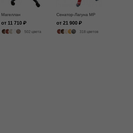
Магеллан
Сенатор-Лагуна MP
от 11 710
от 21 900
502 цвета
318 цветов