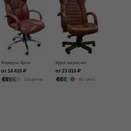
Формула Хром
Идея лагуна мп
от 14 410
от 23 010
318 цветов
502 цвета