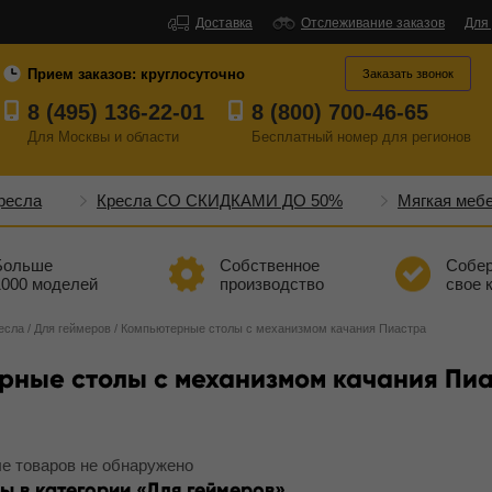
Доставка
Отслеживание заказов
Для
Прием заказов:
круглосуточно
Заказать звонок
8 (495) 136-22-01
8 (800) 700-46-65
Для Москвы и области
Бесплатный
номер
для регионов
ресла
Кресла СО СКИДКАМИ ДО 50%
Мягкая меб
Больше
Собственное
Собе
1000 моделей
производство
свое 
есла
/
Для геймеров
/
Компьютерные столы с механизмом качания Пиастра
рные столы с механизмом качания Пи
е товаров не обнаружено
ы в категории
Для геймеров