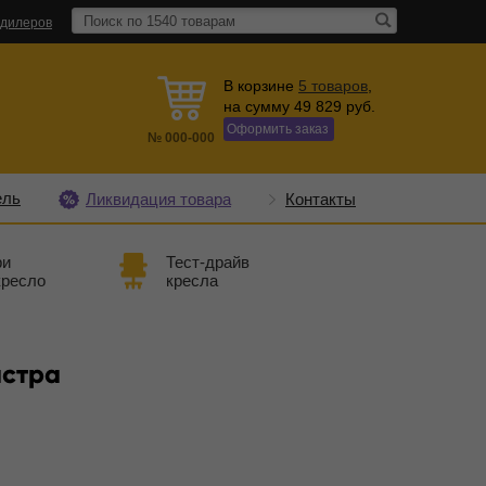
 дилеров
В корзине
5
товаров
,
на сумму
49 829
руб.
Оформить заказ
№
000-000
ель
Ликвидация товара
Контакты
ри
Тест-драйв
кресло
кресла
астра