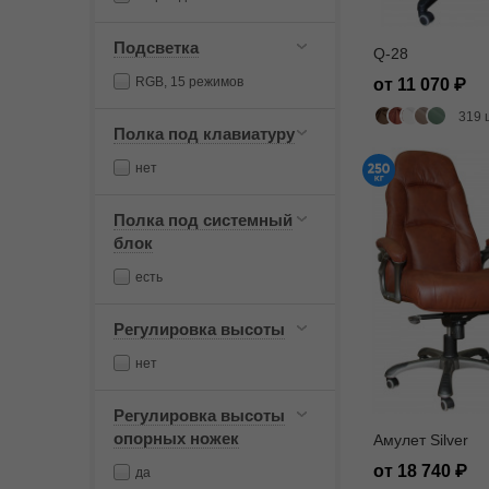
Подсветка
Q-28
RGB, 15 режимов
от 11 070
319 
Полка под клавиатуру
нет
Полка под системный
блок
есть
Регулировка высоты
нет
Регулировка высоты
опорных ножек
Амулет Silver
от 18 740
да