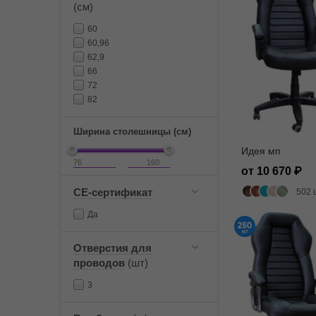
(см)
60
60,96
62,9
66
72
82
Ширина столешницы (см)
Идея мп
от 10 670
CE-сертификат
502 
Да
Отверстия для
проводов
(шт)
3