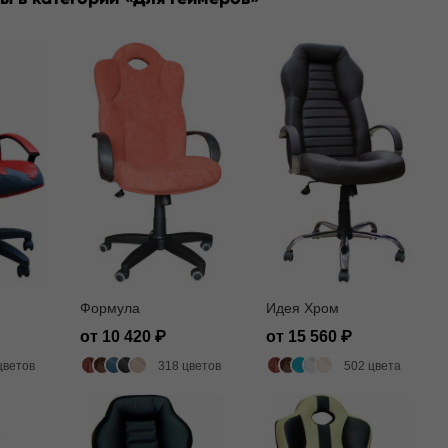
Формула
Идея Хром
от 10 420
от 15 560
цветов
318 цветов
502 цвета