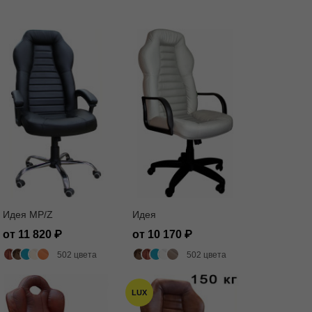
Идея MP/Z
Идея
от 11 820
от 10 170
502 цвета
502 цвета
LUX