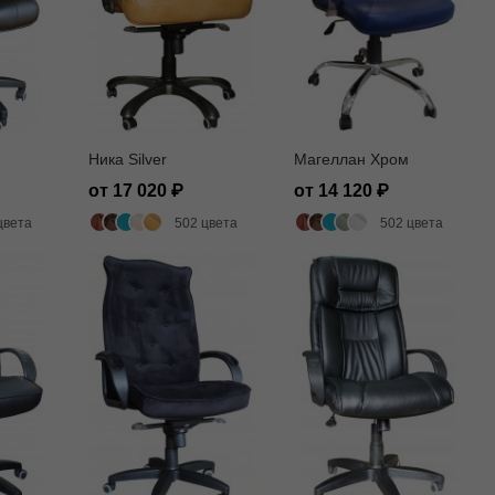
Ника Silver
Магеллан Хром
от 17 020
от 14 120
цвета
502 цвета
502 цвета