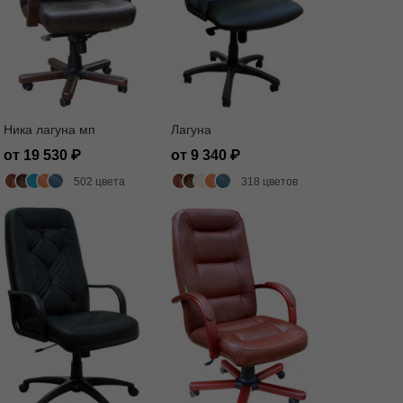
Ника лагуна мп
Лагуна
от 19 530
от 9 340
502 цвета
318 цветов