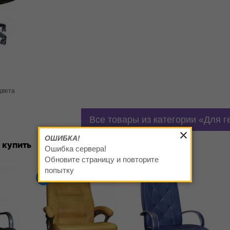
цвета
Все товары из категории
Для г
ОШИБКА!
 купить
Ошибка сервера!
Обновите страницу и повторите
попытку