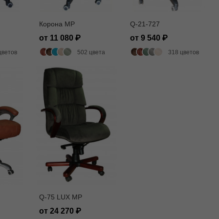
Корона MP
Q-21-727
от 11 080
от 9 540
цветов
502 цвета
318 цветов
Q-75 LUX MP
от 24 270