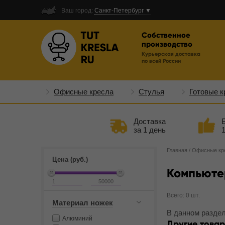
Ваш город:
Санкт-Петербург ▼
Собственное
производство
Курьерская доставка
по всей России
Офисные кресла
Стулья
Готовые к
Доставка
за 1 день
Главная
/
Офисные кр
Цена (руб.)
Компьюте
Всего: 0 шт.
Материал ножек
В данном раздел
Алюминий
Другие товар