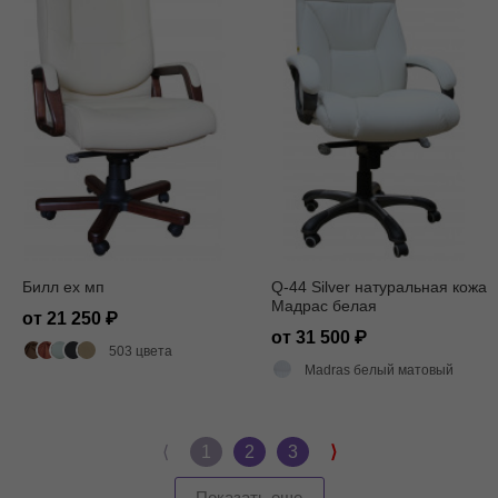
Билл ех мп
Q-44 Silver натуральная кожа
Мадрас белая
от 21 250
от 31 500
503 цвета
Madras белый матовый
⟨
1
2
3
⟩
Показать еще