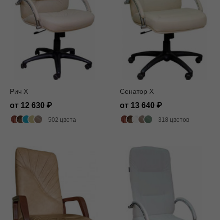
Рич X
Сенатор X
от 12 630
от 13 640
502 цвета
318 цветов