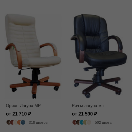
Орион-Лагуна MP
Рич м лагуна мп
от 21 710
от 21 590
318 цветов
502 цвета