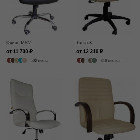
Орион MP/Z
Танго X
от 11 700
от 12 210
502 цвета
318 цветов