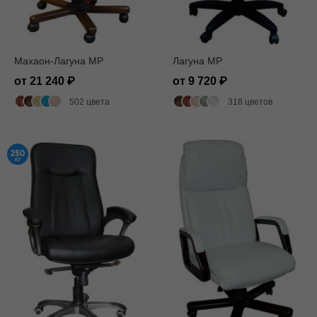
Махаон-Лагуна MP
Лагуна MP
от 21 240
от 9 720
502 цвета
318 цветов