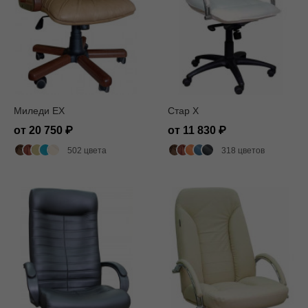
Миледи EX
Стар X
от 20 750
от 11 830
502 цвета
318 цветов