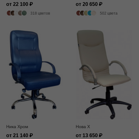
от 22 100
от 20 650
318 цветов
502 цвета
Ника Хром
Нова X
от 21 140
от 13 650