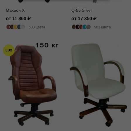
Махаон X
Q-55 Silver
от 11 860
от 17 350
503 цвета
502 цвета
LUX