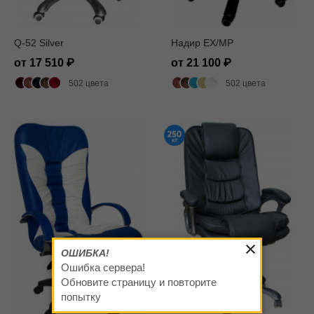
Q-52 Silver
Надир EX/MP
от 17 510
от 21 100
502 цвета
502 цвета
ОШИБКА!
Ошибка сервера!
Обновите страницу и повторите
попытку